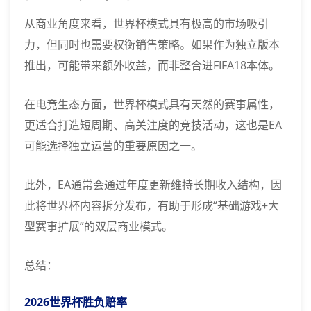
从商业角度来看，世界杯模式具有极高的市场吸引
力，但同时也需要权衡销售策略。如果作为独立版本
推出，可能带来额外收益，而非整合进FIFA18本体。
在电竞生态方面，世界杯模式具有天然的赛事属性，
更适合打造短周期、高关注度的竞技活动，这也是EA
可能选择独立运营的重要原因之一。
此外，EA通常会通过年度更新维持长期收入结构，因
此将世界杯内容拆分发布，有助于形成“基础游戏+大
型赛事扩展”的双层商业模式。
总结：
2026世界杯胜负赔率