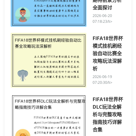
全面探讨
2026-06-20
07:18:23/li>
FIFA18世界杯
模式挂机刷经
验自动比赛全
攻略玩法深解
析
2026-06-19
07:20:30/li>
FIFA18世界杯
DLC玩法全解
析与完整攻略
指南技巧详解
合集