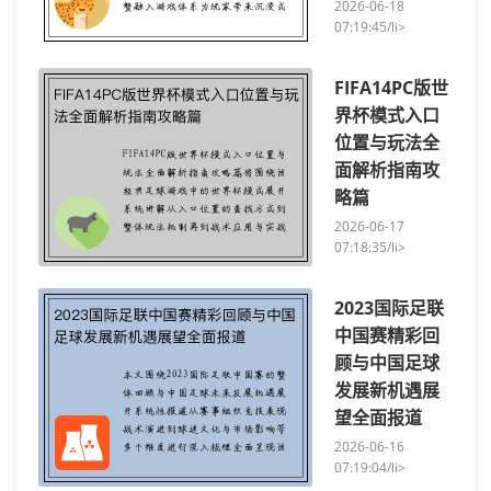
2026-06-18
07:19:45/li>
FIFA14PC版世
界杯模式入口
位置与玩法全
面解析指南攻
略篇
2026-06-17
07:18:35/li>
2023国际足联
中国赛精彩回
顾与中国足球
发展新机遇展
望全面报道
2026-06-16
07:19:04/li>