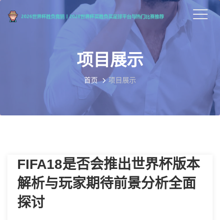
项目展示
首页
项目展示
FIFA18是否会推出世界杯版本
解析与玩家期待前景分析全面
探讨