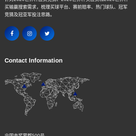
买输赢搜索需求，梳理买球平台、赛前赔率、热门球队、冠军
竞猜及冠亚军投注思路。
Contact Information
宁国市浆蒙郡500号