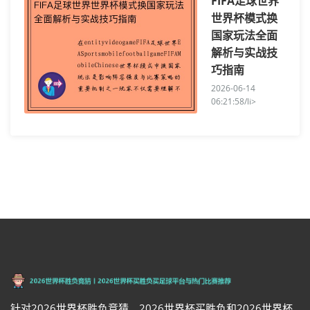
FIFA足球世界
世界杯模式换
国家玩法全面
解析与实战技
巧指南
2026-06-14
06:21:58/li>
针对2026世界杯胜负竞猜、2026世界杯买胜负和2026世界杯