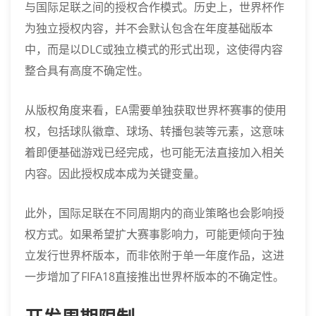
与国际足联之间的授权合作模式。历史上，世界杯作
为独立授权内容，并不会默认包含在年度基础版本
中，而是以DLC或独立模式的形式出现，这使得内容
整合具有高度不确定性。
从版权角度来看，EA需要单独获取世界杯赛事的使用
权，包括球队徽章、球场、转播包装等元素，这意味
着即便基础游戏已经完成，也可能无法直接加入相关
内容。因此授权成本成为关键变量。
此外，国际足联在不同周期内的商业策略也会影响授
权方式。如果希望扩大赛事影响力，可能更倾向于独
立发行世界杯版本，而非依附于单一年度作品，这进
一步增加了FIFA18直接推出世界杯版本的不确定性。