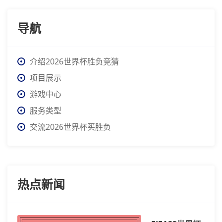
导航
介绍2026世界杯胜负竞猜
项目展示
游戏中心
服务类型
交流2026世界杯买胜负
热点新闻