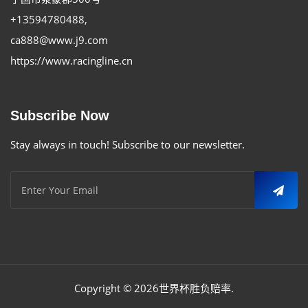
+13594780488
,
ca888@www.j9.com
https://www.racingline.cn
Subscribe Now
Stay always in touch! Subscribe to our newsletter.
Copyright ©
2026世界杯胜负赔率
.