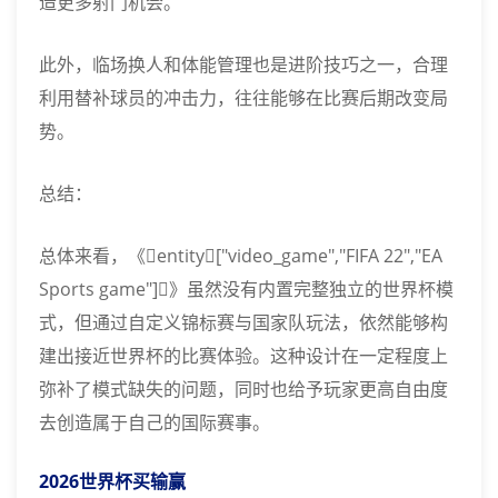
造更多射门机会。
此外，临场换人和体能管理也是进阶技巧之一，合理
利用替补球员的冲击力，往往能够在比赛后期改变局
势。
总结：
总体来看，《entity["video_game","FIFA 22","EA
Sports game"]》虽然没有内置完整独立的世界杯模
式，但通过自定义锦标赛与国家队玩法，依然能够构
建出接近世界杯的比赛体验。这种设计在一定程度上
弥补了模式缺失的问题，同时也给予玩家更高自由度
去创造属于自己的国际赛事。
2026世界杯买输赢