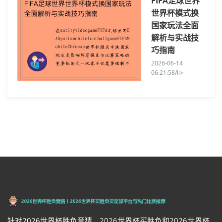
FIFA足球世界
世界杯模式换
国家玩法全面
解析与实战技
巧指南
2026-06-14
06:21:58/li>
针对2026世界杯胜负竞猜、2026世界杯买胜负和2026世界杯