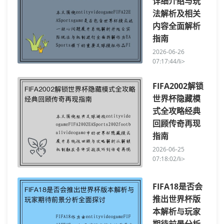
详细介绍与玩
法解析及相关
内容全面解析
指南
2026-06-26
07:17:44/li>
FIFA2002解锁
世界杯隐藏模
式全攻略经典
回顾传奇再现
指南
2026-06-25
07:18:02/li>
FIFA18是否会
推出世界杯版
本解析与玩家
期待前景分析