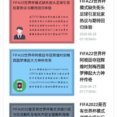
FIFA23世界杯
模式缺失街头
足球引发玩家
热议与期待回
归体验
2026-06-28
07:18:04/li>
FIFA22世界杯
阿根廷夺冠辉
煌时刻梅西圆
梦捧起大力神
杯传奇
2026-06-27
07:17:50/li>
FIFA2022是否
有世界杯模式