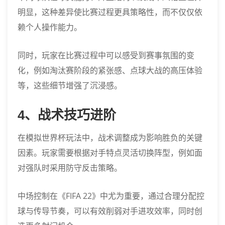
明显，这种差异使比赛过程更具策略性，而不仅仅依
赖个人操作能力。
同时，玩家在比赛过程中可以感受到赛事氛围的变
化，例如淘汰赛阶段的紧张感、点球大战的高压体验
等，这些细节增强了沉浸感。
4、战术技巧进阶
在模拟世界杯玩法中，战术调整成为影响胜负的关键
因素。玩家需要根据对手特点灵活切换阵型，例如面
对强队时采用防守反击策略。
中场控制在《FIFA 22》中尤为重要，通过合理分配控
球与传导节奏，可以有效削弱对手进攻效率，同时创