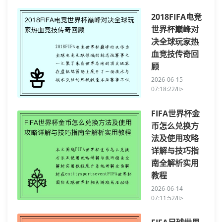
2018FIFA电竞
世界杯巅峰对
决全球玩家热
血竞技传奇回
顾
2026-06-15
07:18:22/li>
FIFA世界杯金
币怎么兑换方
法及使用攻略
详解与技巧指
南全解析实用
教程
2026-06-14
07:11:52/li>