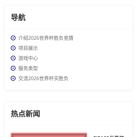
导航
介绍2026世界杯胜负竞猜
项目展示
游戏中心
服务类型
交流2026世界杯买胜负
热点新闻