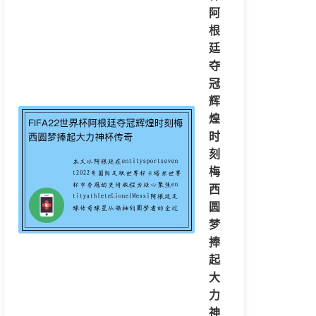
阿
根
廷
夺
冠
辉
煌
时
刻
梅
西
圆
梦
捧
起
大
力
神