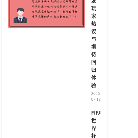
发
玩
家
热
议
与
期
待
回
归
体
验
2026-06-28
07:18:04/li>
FIFA22
世
界
杯