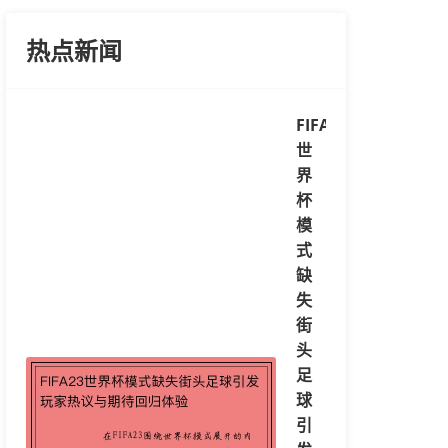
热点新闻
FIFA23
世
界
杯
模
式
缺
失
街
头
足
球
引