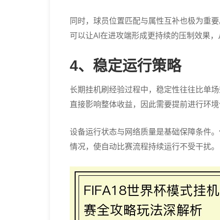
同时，球员位置匹配与属性互补也极为重要
可以让AI在进攻端形成更持续的压制效果
4、稳定运行策略
长期挂机刷经验过程中，稳定性往往比单场
直接影响整体收益，因此需要提前进行环境
设备运行状态与网络质量是基础保障条件。
情况，使自动比赛流程持续运行不受干扰。